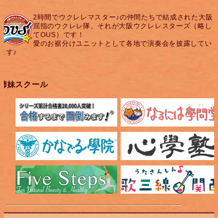
2時間でウクレレマスター♪の仲間たちで結成された大阪
屈指のウクレレ隊。それが大阪ウクレレスターズ（略し
てOUS）です！
愛のお裾分けユニットとして各地で演奏会を披露してい
ます♪
姉妹スクール