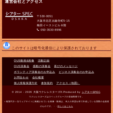
運営会社とアクセス
〒530-0051
大阪市北区太融寺町5-15
梅田イーストビル８階
050-3530-8996
このサイトは暗号化通信により保護されております
OUS動画&画像
活動記録
OUS演奏会
感動の演奏会
喜びのメッセージ
ボランティア演奏会のお申込み
ビジネス演奏会のお申込み
お問合わせ
会社概要
個人情報保護方針
参加規約
アクセス（地図）
© 2014 - 2026 大阪ウクレレスターズ®.Produced by
シアターSPEC
.
ウクレレスターズはスペックグループの登録商標です。
＜複製不許＞当ウェブサイトに掲載されている画像・動画は、本人の承諾を得て作成している実際の会員様
のものです。・・
詳しくはこちら