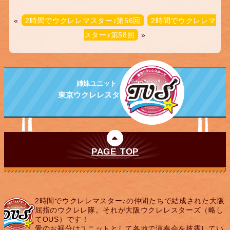
«
2時間でウクレレマスター♪第56回
2時間でウクレレマ
スター♪第58回
»
姉妹ユニット
東京ウクレレスターズ
PAGE TOP
2時間でウクレレマスター♪の仲間たちで結成された大阪
屈指のウクレレ隊。それが大阪ウクレレスターズ（略し
てOUS）です！
愛のお裾分けユニットとして各地で演奏会を披露してい