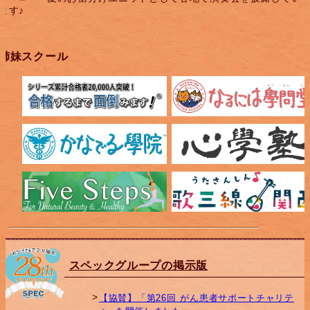
ます♪
姉妹スクール
スペックグループの掲示版
【協賛】「第26回 がん患者サポートチャリテ