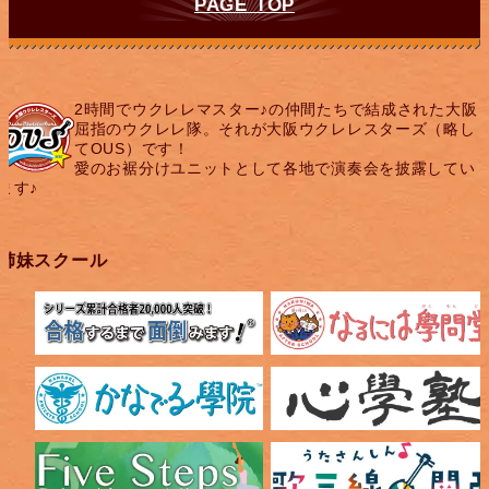
PAGE TOP
2時間でウクレレマスター♪の仲間たちで結成された大阪
屈指のウクレレ隊。それが大阪ウクレレスターズ（略し
てOUS）です！
愛のお裾分けユニットとして各地で演奏会を披露してい
ます♪
姉妹スクール