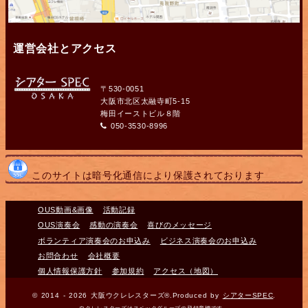
運営会社とアクセス
〒530-0051
大阪市北区太融寺町5-15
梅田イーストビル８階
050-3530-8996
このサイトは暗号化通信により保護されております
OUS動画&画像
活動記録
OUS演奏会
感動の演奏会
喜びのメッセージ
ボランティア演奏会のお申込み
ビジネス演奏会のお申込み
お問合わせ
会社概要
個人情報保護方針
参加規約
アクセス（地図）
© 2014 - 2026 大阪ウクレレスターズ®.Produced by
シアターSPEC
.