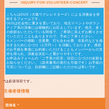
INQUIRY-FOR-VOLUNTEER-CONCERT
こちらはOUS（大阪ウクレレスターズ）による演奏会を依
頼するフォームです。
OUSは社会性に重きを置いており、地元イベントやボラン
ティア系の演奏には積極的にお応えしています。他方、多く
の依頼をいただいている関係で、ご希望に添えずお断りさせ
ていただくこともありますので、予めご了承ください。
※メンバーの移動・交通費、打ち合わせ費、衣装代などを捻
出するために心づけ（1万円～）を頂戴しております。感想
のお手紙を事後にお約束いただけることもメンバーからの支
持を得られ、演奏会決定へと繋がりやすいです。
お申込みフォームの「ご予算の目安」項目に心づけの金額を
お知らせください。（請求書等の発行も可能です）お手紙の
可否については、目的欄にご記載いただければ幸いです。
*
は必須項目です。
主催者様情報
団体名
*