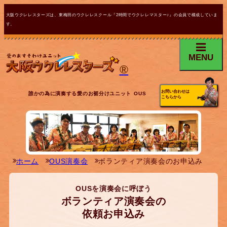
大阪ウクレレスターズは、東梅田のウクレレスクール『2時間でウクレレマスター♪』の会員で構成していま
す。
MENU
®
お問い合わせは
誰かの為に演奏する愛のお裾分けユニット OUS
こちらから
ホーム
OUS演奏会
ボランティア演奏会のお申込み
OUSを演奏会に呼ぼう
ボランティア演奏会の
依頼お申込み