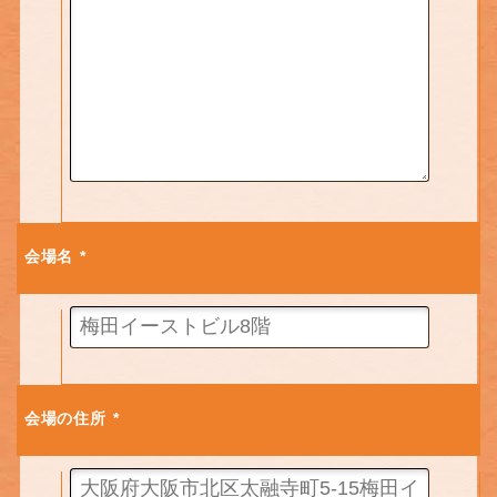
会場名
*
会場の住所
*