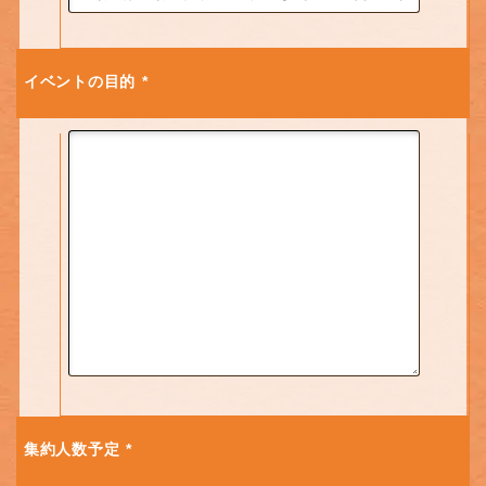
イベントの目的
*
集約人数予定
*