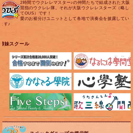
2時間でウクレレマスター♪の仲間たちで結成された大阪
屈指のウクレレ隊。それが大阪ウクレレスターズ（略し
てOUS）です！
愛のお裾分けユニットとして各地で演奏会を披露してい
ます♪
姉妹スクール