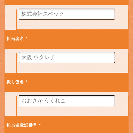
担当者名
*
振り仮名
*
担当者電話番号
*