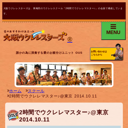
大阪ウクレレスターズは、東梅田のウクレレスクール『2時間でウクレレマスター♪』の会員で構成していま
す。
MENU
®
お問い合わせは
誰かの為に演奏する愛のお裾分けユニット OUS
こちらから
ホーム
スクール
2時間でウクレレマスター♪@東京 2014.10.11
2時間でウクレレマスター♪@東京
2014.10.11