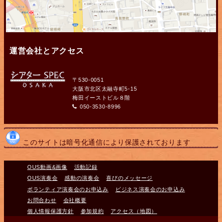
運営会社とアクセス
〒530-0051
大阪市北区太融寺町5-15
梅田イーストビル８階
050-3530-8996
このサイトは暗号化通信により保護されております
OUS動画&画像
活動記録
OUS演奏会
感動の演奏会
喜びのメッセージ
ボランティア演奏会のお申込み
ビジネス演奏会のお申込み
お問合わせ
会社概要
個人情報保護方針
参加規約
アクセス（地図）