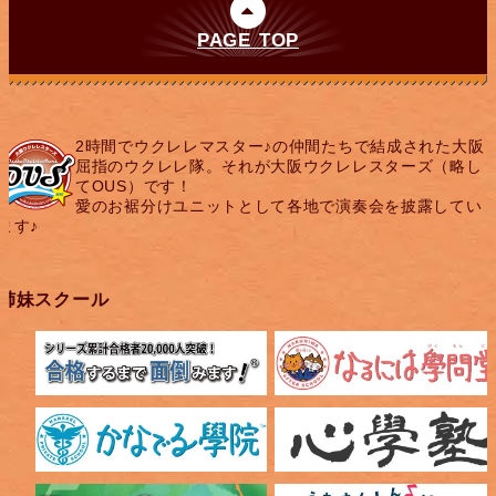
PAGE TOP
2時間でウクレレマスター♪の仲間たちで結成された大阪
屈指のウクレレ隊。それが大阪ウクレレスターズ（略し
てOUS）です！
愛のお裾分けユニットとして各地で演奏会を披露してい
ます♪
姉妹スクール