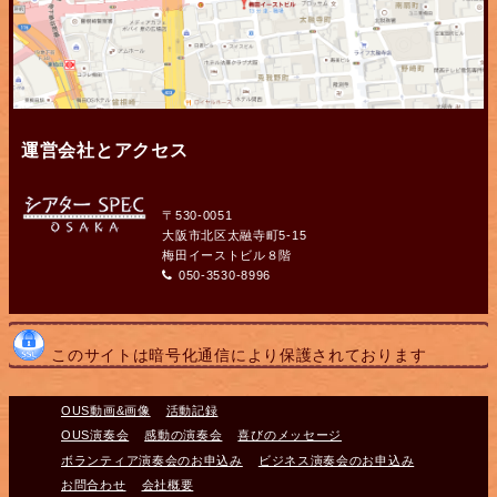
運営会社とアクセス
〒530-0051
大阪市北区太融寺町5-15
梅田イーストビル８階
050-3530-8996
このサイトは暗号化通信により保護されております
OUS動画&画像
活動記録
OUS演奏会
感動の演奏会
喜びのメッセージ
ボランティア演奏会のお申込み
ビジネス演奏会のお申込み
お問合わせ
会社概要