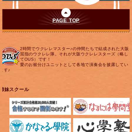
PAGE TOP
2時間でウクレレマスター♪の仲間たちで結成された大阪
屈指のウクレレ隊。それが大阪ウクレレスターズ（略し
てOUS）です！
愛のお裾分けユニットとして各地で演奏会を披露してい
ます♪
姉妹スクール