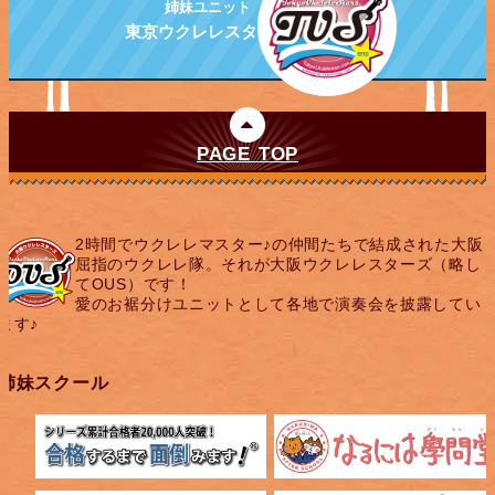
姉妹ユニット
東京ウクレレスターズ
PAGE TOP
2時間でウクレレマスター♪の仲間たちで結成された大阪
屈指のウクレレ隊。それが大阪ウクレレスターズ（略し
てOUS）です！
愛のお裾分けユニットとして各地で演奏会を披露してい
ます♪
姉妹スクール