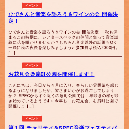
イベント
ひでさんと音楽を語ろう＆ワインの会 開催決
定！
ひでさんと音楽を語ろう＆ワインの会 開催決定！ 秋も深
まるこの時期に、シアタースペックの仲間と集って音楽談
義に花を咲かせませんか？もちろん音楽以外の話題もOK！
一緒に秋の夜長を楽しみましょう♪ 参加費は税込2000円。
[…]
イベント
お花見会＠扇町公園を開催します！
こんにちは。今日から４月に入り、春らしい雰囲気を感じ
るようになりましたが、皆さまいかがお過ごしでしょう
か？ SPECからすぐ近くの扇町公園では、早咲きの桜が咲
き始めているようです♪ 今年も「お花見会」を扇町公園で
開催しま […]
イベント
第１回 チャリティ＆SPEC音楽フェスティバ