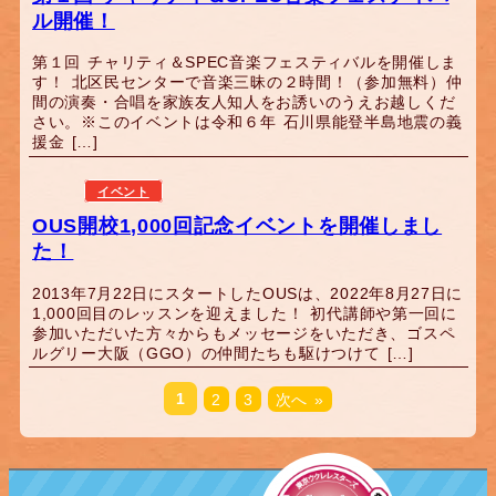
ル開催！
第１回 チャリティ＆SPEC音楽フェスティバルを開催しま
す！ 北区民センターで音楽三昧の２時間！（参加無料）仲
間の演奏・合唱を家族友人知人をお誘いのうえお越しくだ
さい。※このイベントは令和６年 石川県能登半島地震の義
援金 […]
イベント
OUS開校1,000回記念イベントを開催しまし
た！
2013年7月22日にスタートしたOUSは、2022年8月27日に
1,000回目のレッスンを迎えました！ 初代講師や第一回に
参加いただいた方々からもメッセージをいただき、ゴスペ
ルグリー大阪（GGO）の仲間たちも駆けつけて […]
1
2
3
次へ »