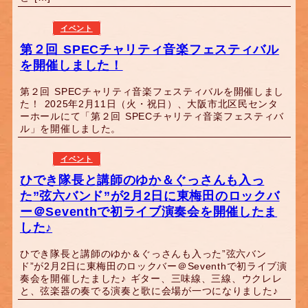
イベント
第２回 SPECチャリティ音楽フェスティバル
を開催しました！
第２回 SPECチャリティ音楽フェスティバルを開催しまし
た！ 2025年2月11日（火・祝日）、大阪市北区民センタ
ーホールにて「第２回 SPECチャリティ音楽フェスティバ
ル」を開催しました。
イベント
ひでき隊長と講師のゆか＆ぐっさんも入っ
た”弦六バンド”が2月2日に東梅田のロックバ
ー＠Seventhで初ライブ演奏会を開催したま
した♪
ひでき隊長と講師のゆか＆ぐっさんも入った”弦六バン
ド”が2月2日に東梅田のロックバー＠Seventhで初ライブ演
奏会を開催したました♪ ギター、三味線、三線、ウクレレ
と、弦楽器の奏でる演奏と歌に会場が一つになりました♪