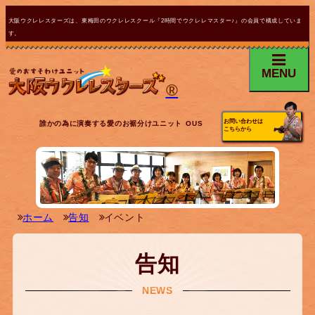
大阪ウクレレスターズは、東梅田のウクレレスクール『2時間でウクレレマスター♪』の会員で構成していま
す。
MENU
®
お問い合わせは
誰かの為に演奏する愛のお裾分けユニット OUS
こちらから
ホーム
告知
イベント
告知
NEWS