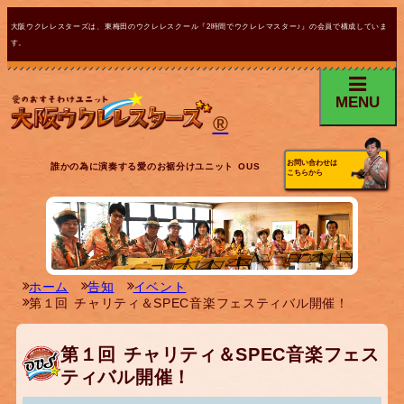
大阪ウクレレスターズは、東梅田のウクレレスクール『2時間でウクレレマスター♪』の会員で構成していま
す。
MENU
®
お問い合わせは
誰かの為に演奏する愛のお裾分けユニット OUS
こちらから
ホーム
告知
イベント
第１回 チャリティ＆SPEC音楽フェスティバル開催！
第１回 チャリティ＆SPEC音楽フェス
ティバル開催！