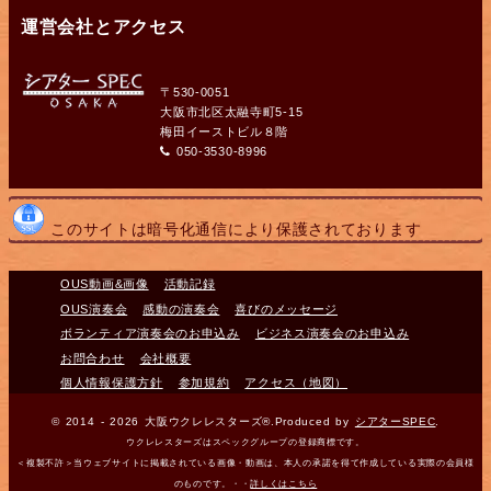
運営会社とアクセス
〒530-0051
大阪市北区太融寺町5-15
梅田イーストビル８階
050-3530-8996
このサイトは暗号化通信により保護されております
OUS動画&画像
活動記録
OUS演奏会
感動の演奏会
喜びのメッセージ
ボランティア演奏会のお申込み
ビジネス演奏会のお申込み
お問合わせ
会社概要
個人情報保護方針
参加規約
アクセス（地図）
© 2014 - 2026 大阪ウクレレスターズ®.Produced by
シアターSPEC
.
ウクレレスターズはスペックグループの登録商標です。
＜複製不許＞当ウェブサイトに掲載されている画像・動画は、本人の承諾を得て作成している実際の会員様
のものです。・・
詳しくはこちら