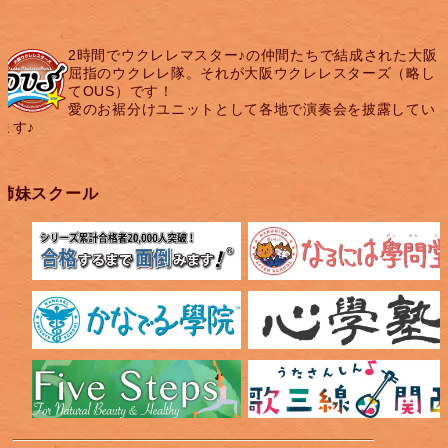
2時間でウクレレマスター♪の仲間たちで結成された大阪
屈指のウクレレ隊。それが大阪ウクレレスターズ（略し
てOUS）です！
愛のお裾分けユニットとして各地で演奏会を披露してい
ます♪
姉妹スクール