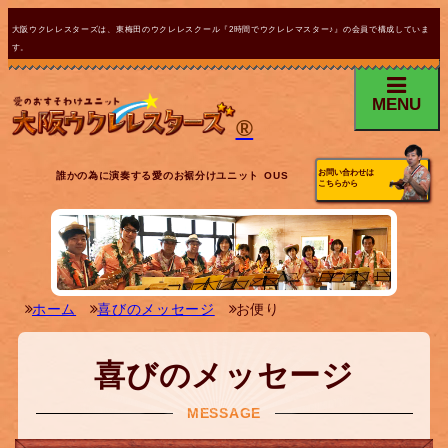
大阪ウクレレスターズは、東梅田のウクレレスクール『2時間でウクレレマスター♪』の会員で構成していま
す。
MENU
®
お問い合わせは
誰かの為に演奏する愛のお裾分けユニット OUS
こちらから
ホーム
喜びのメッセージ
お便り
喜びのメッセージ
MESSAGE