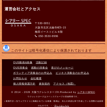
運営会社とアクセス
〒530-0051
大阪市北区太融寺町5-15
梅田イーストビル８階
050-3530-8996
このサイトは暗号化通信により保護されております
OUS動画&画像
活動記録
OUS演奏会
感動の演奏会
喜びのメッセージ
ボランティア演奏会のお申込み
ビジネス演奏会のお申込み
お問合わせ
会社概要
個人情報保護方針
参加規約
アクセス（地図）
© 2014 - 2026 大阪ウクレレスターズ®.Produced by
シアターSPEC
.
ウクレレスターズはスペックグループの登録商標です。
＜複製不許＞当ウェブサイトに掲載されている画像・動画は、本人の承諾を得て作成している実際の会員様
のものです。・・
詳しくはこちら