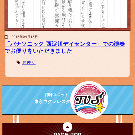
2015年04月13日
「パナソニック 西淀川デイセンター」での演奏
でお便りをいただきました
お便り
姉妹ユニット
東京ウクレレスターズ
PAGE TOP