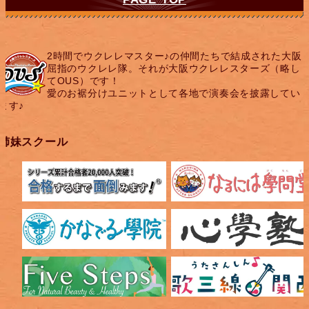
2時間でウクレレマスター♪の仲間たちで結成された大阪
屈指のウクレレ隊。それが大阪ウクレレスターズ（略し
てOUS）です！
愛のお裾分けユニットとして各地で演奏会を披露してい
ます♪
姉妹スクール