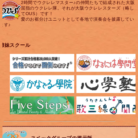
2時間でウクレレマスター♪の仲間たちで結成された大阪
屈指のウクレレ隊。それが大阪ウクレレスターズ（略し
てOUS）です！
愛のお裾分けユニットとして各地で演奏会を披露してい
ます♪
姉妹スクール