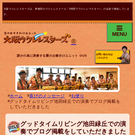
大阪ウクレレスターズは、東梅田のウクレレスクール『2時間でウクレレマスター♪』の会員で構成していま
す。
MENU
®
お問い合わせは
誰かの為に演奏する愛のお裾分けユニット OUS
こちらから
ホーム
喜びのメッセージ
お便り
グッドタイムリビング池田緑丘での演奏でブログ掲載を
していただきました
グッドタイムリビング池田緑丘での演
奏でブログ掲載をしていただきました