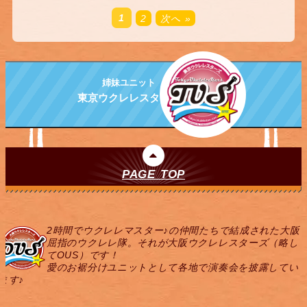
1
2
次へ »
姉妹ユニット
東京ウクレレスターズ
PAGE TOP
2時間でウクレレマスター♪の仲間たちで結成された大阪
屈指のウクレレ隊。それが大阪ウクレレスターズ（略し
てOUS）です！
愛のお裾分けユニットとして各地で演奏会を披露してい
ます♪