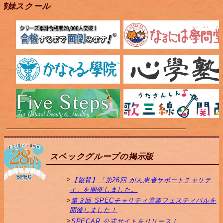
姉妹スクール
スペックグループの掲示版
【協賛】「第26回 がん患者サポートチャリテ
ィ」を開催しました。
第３回 SPECチャリティ音楽フェスティバルを
開催しました！
SPECAR 公式サイトをリリース！