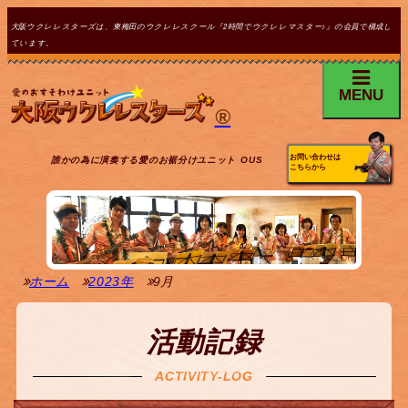
大阪ウクレレスターズは、東梅田のウクレレスクール『2時間でウクレレマスター♪』の会員で構成し
ています。
MENU
®
お問い合わせは
誰かの為に演奏する愛のお裾分けユニット OUS
こちらから
ホーム
2023年
9月
活動記録
ACTIVITY-LOG