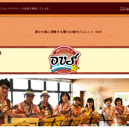
ウクレレマスター♪』の会員で構成しています。
アク
誰かの為に演奏する愛のお裾分けユニット OUS
録