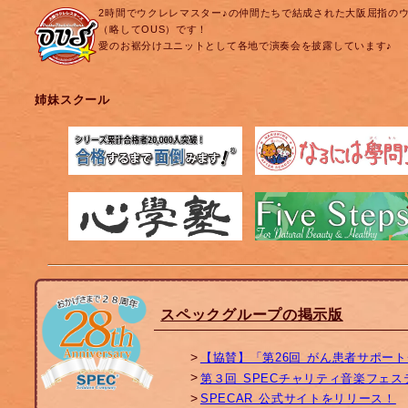
2時間でウクレレマスター♪の仲間たちで結成された大阪屈指の
（略してOUS）です！
愛のお裾分けユニットとして各地で演奏会を披露しています♪
姉妹スクール
スペックグループの掲示版
【協賛】「第26回 がん患者サポー
第３回 SPECチャリティ音楽フェ
SPECAR 公式サイトをリリース！