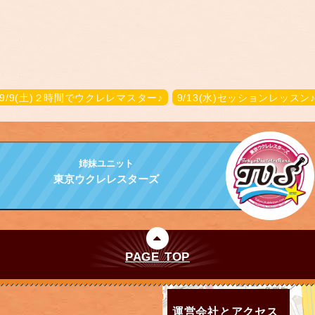
9/9(土)２時間でウクレレマスター♪
9/13(水)セッションレッスン
姉妹ユニット
東京ウクレレスターズ
PAGE TOP
運営会社とアクセス