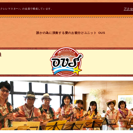
ウクレレマスター♪』の会員で構成しています。
アク
誰かの為に演奏する愛のお裾分けユニット OUS
録