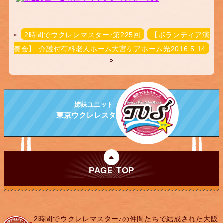
«
2時間でウクレレマスター♪第225回
【ボランティア演
奏会】 介護付有料老人ホーム大宮ケアホーム光2016.5.14
»
姉妹ユニット
東京ウクレレスターズ
PAGE TOP
2時間でウクレレマスター♪の仲間たちで結成された大阪