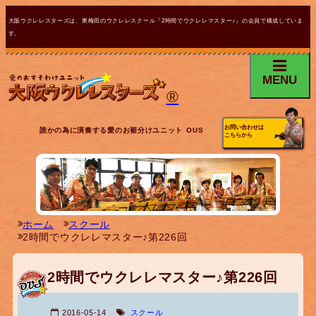
大阪ウクレレスターズは、東梅田のウクレレスクール『2時間でウクレレマスター♪』の会員で構成していま
す。
MENU
®
お問い合わせは
誰かの為に演奏する愛のお裾分けユニット OUS
こちらから
ホーム
スクール
2時間でウクレレマスター♪第226回
2時間でウクレレマスター♪第226回
2016-05-14
スクール