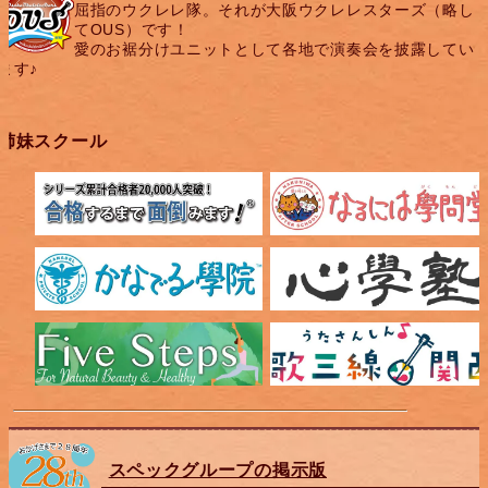
屈指のウクレレ隊。それが大阪ウクレレスターズ（略し
てOUS）です！
愛のお裾分けユニットとして各地で演奏会を披露してい
ます♪
姉妹スクール
スペックグループの掲示版