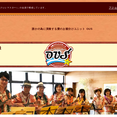
ウクレレマスター♪』の会員で構成しています。
アク
誰かの為に演奏する愛のお裾分けユニット OUS
録