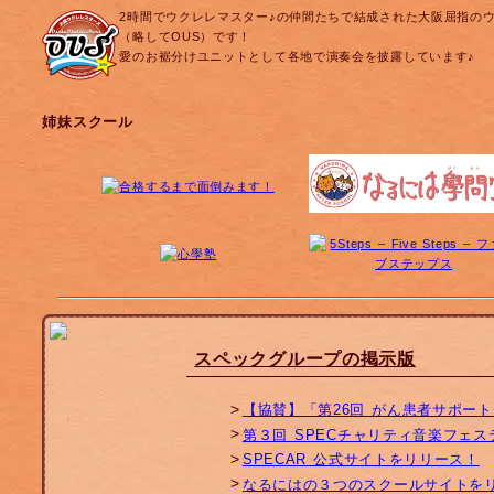
2時間でウクレレマスター♪の仲間たちで結成された大阪屈指の
（略してOUS）です！
愛のお裾分けユニットとして各地で演奏会を披露しています♪
姉妹スクール
スペックグループの掲示版
【協賛】「第26回 がん患者サポー
第３回 SPECチャリティ音楽フェ
SPECAR 公式サイトをリリース！
なるにはの３つのスクールサイトを