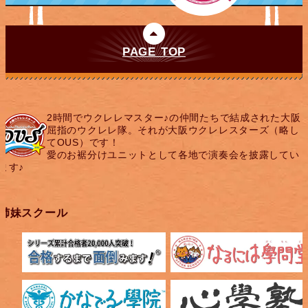
PAGE TOP
2時間でウクレレマスター♪の仲間たちで結成された大阪
屈指のウクレレ隊。それが大阪ウクレレスターズ（略し
てOUS）です！
愛のお裾分けユニットとして各地で演奏会を披露してい
ます♪
姉妹スクール