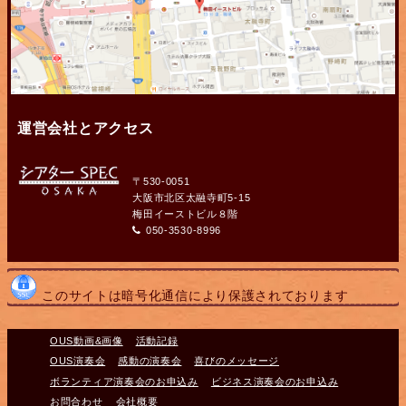
運営会社とアクセス
〒530-0051
大阪市北区太融寺町5-15
梅田イーストビル８階
050-3530-8996
このサイトは暗号化通信により保護されております
OUS動画&画像
活動記録
OUS演奏会
感動の演奏会
喜びのメッセージ
ボランティア演奏会のお申込み
ビジネス演奏会のお申込み
お問合わせ
会社概要