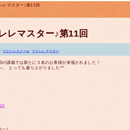
レレマスター♪第11回
レレマスター♪第11回
ウクレレスクール
ウクレレマスター
１回の講義では新たに３名のお客様が来場されました！
レ。 とっても盛り上がりました^^
ね～♪