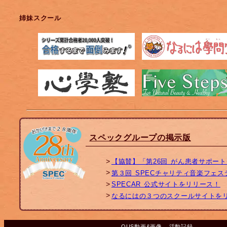
姉妹スクール
スペックグループの掲示版
【協賛】「第26回 がん患者サポー
第３回 SPECチャリティ音楽フェ
SPECAR 公式サイトをリリース！
なるにはの３つのスクールサイトを
OUS動画&画像
活動記録