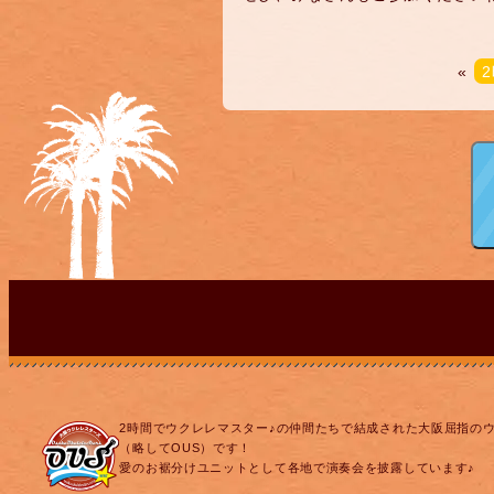
«
2時間でウクレレマスター♪の仲間たちで結成された大阪屈指の
（略してOUS）です！
愛のお裾分けユニットとして各地で演奏会を披露しています♪