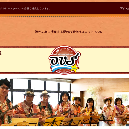
ウクレレマスター♪』の会員で構成しています。
アク
誰かの為に演奏する愛のお裾分けユニット OUS
録