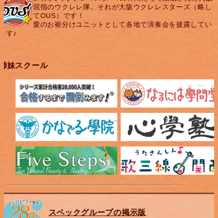
屈指のウクレレ隊。それが大阪ウクレレスターズ（略し
てOUS）です！
愛のお裾分けユニットとして各地で演奏会を披露してい
ます♪
姉妹スクール
スペックグループの掲示版