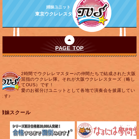
姉妹ユニット
東京ウクレレスターズ
PAGE TOP
2時間でウクレレマスター♪の仲間たちで結成された大阪
屈指のウクレレ隊。それが大阪ウクレレスターズ（略し
てOUS）です！
愛のお裾分けユニットとして各地で演奏会を披露してい
ます♪
姉妹スクール