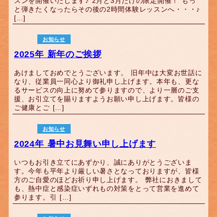
スンを開催いたします♪ 2月と3月だけの限定開催！ もっ
と弾きたくなったらその後の2時間体験レッスンへ・・・♪
[…]
お知らせ
2025年 新年のご挨拶
あけましておめでとうございます。 旧年中は大変お世話に
なり、従業員一同心より御礼申し上げます。本年も、更な
るサービスの向上に努めて参りますので、より一層のご支
援、お引立てを賜りますようお願い申し上げます。皆様の
ご健康とご […]
お知らせ
2024年 暑中お見舞い申し上げます
いつもお引き立てにあずかり、誠にありがとうございま
す。今年も平年より厳しい暑さとなっておりますが、皆様
方のご自愛のほどお祈り申し上げます。 弊社におきまして
も、熱中症と感染症いずれもの対策をとって営業を進めて
参ります。引 […]