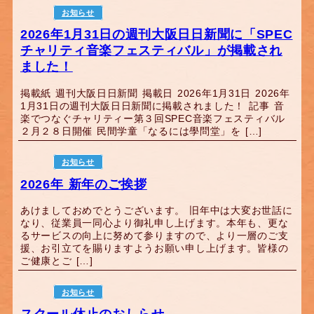
お知らせ
2026年1月31日の週刊大阪日日新聞に「SPEC
チャリティ音楽フェスティバル」が掲載され
ました！
掲載紙 週刊大阪日日新聞 掲載日 2026年1月31日 2026年
1月31日の週刊大阪日日新聞に掲載されました！ 記事 音
楽でつなぐチャリティー第３回SPEC音楽フェスティバル
２月２８日開催 民間学童「なるには學問堂」を […]
お知らせ
2026年 新年のご挨拶
あけましておめでとうございます。 旧年中は大変お世話に
なり、従業員一同心より御礼申し上げます。本年も、更な
るサービスの向上に努めて参りますので、より一層のご支
援、お引立てを賜りますようお願い申し上げます。皆様の
ご健康とご […]
お知らせ
スクール休止のおしらせ