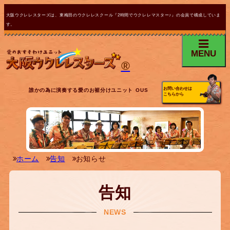
大阪ウクレレスターズは、東梅田のウクレレスクール『2時間でウクレレマスター♪』の会員で構成していま
す。
MENU
®
お問い合わせは
誰かの為に演奏する愛のお裾分けユニット OUS
こちらから
ホーム
告知
お知らせ
告知
NEWS