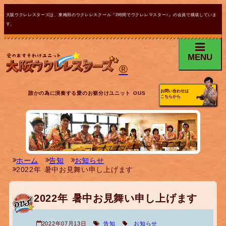
大阪ウクレレスターズは、東梅田のウクレレスクール『2時間でウクレレマスター♪』の会員で構成していま
す。
MENU
®
お問い合わせは
誰かの為に演奏する愛のお裾分けユニット OUS
こちらから
ホーム
告知
お知らせ
2022年 暑中お見舞い申し上げます
2022年 暑中お見舞い申し上げます
2022年07月13日
告知
お知らせ