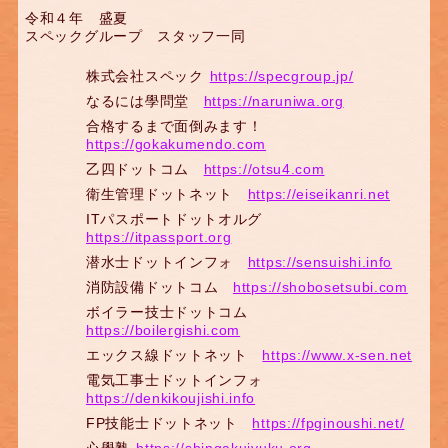
令和４年 盛夏
スペックグループ スタッフ一同
株式会社スペック
https://specgroup.jp/
なるには學問堂
https://naruniwa.org
合格するまで面倒みます！
https://gokakumendo.com
乙四ドットコム
https://otsu4.com
衛生管理ドットネット
https://eiseikanri.net
ITパスポートドットオルグ
https://itpassport.org
潜水士ドットインフォ
https://sensuishi.info
消防設備ドットコム
https://shobosetsubi.com
ボイラー技士ドットコム
https://boilergishi.com
エックス線ドットネット
https://www.x-sen.net
電気工事士ドットインフォ
https://denkikoujishi.info
FP技能士ドットネット
https://fpginoushi.net/
心學塾
https://shingakujyuku.org