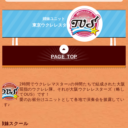
姉妹ユニット
東京ウクレレスターズ
PAGE TOP
2時間でウクレレマスター♪の仲間たちで結成された大阪
屈指のウクレレ隊。それが大阪ウクレレスターズ（略し
てOUS）です！
愛のお裾分けユニットとして各地で演奏会を披露してい
ます♪
姉妹スクール