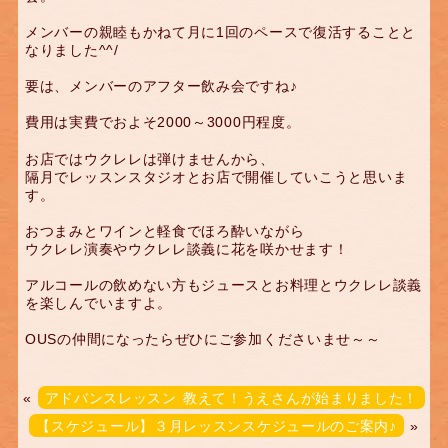
メンバーの親睦もかねて月に1回のペースで復活することと
なりました^^/
要は、メンバーのアフター飲み会ですね♪
費用は実費でおよそ2000～3000円程度。
お店ではウクレレは弾けませんから、
隔月でレッスンスタジオとお店で開催していこうと思いま
す。
おつまみとワインと軽食でほろ酔いながら
ウクレレ演奏やウクレレ談義に花を咲かせます！
アルコールの飲めない方もジュースとお料理とウクレレ談義
を楽しんでいますよ。
OUSの仲間になったらぜひにご参加くださいませ～～
«
アドバンスレッスン 教えて！うえさんが始まりました！
【スケジュール】３月レッスンスケジュールのご案内♪
»