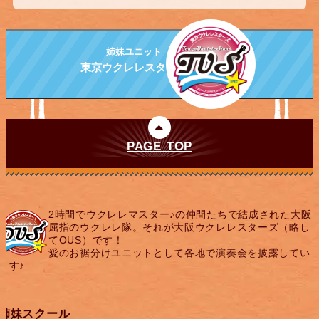
姉妹ユニット
東京ウクレレスターズ
PAGE TOP
2時間でウクレレマスター♪の仲間たちで結成された大阪
屈指のウクレレ隊。それが大阪ウクレレスターズ（略し
てOUS）です！
愛のお裾分けユニットとして各地で演奏会を披露してい
ます♪
姉妹スクール