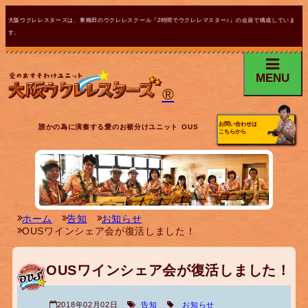
大阪ウクレレスターズは、東梅田のウクレレスクール『2時間でウクレレマスター♪』の会員で構成していま
す。
MENU
®
お問い合わせは
誰かの為に演奏する愛のお裾分けユニット OUS
こちらから
ホーム
告知
お知らせ
OUSワインシェア会が復活しました！
OUSワインシェア会が復活しました！
2018年02月02日
告知
お知らせ