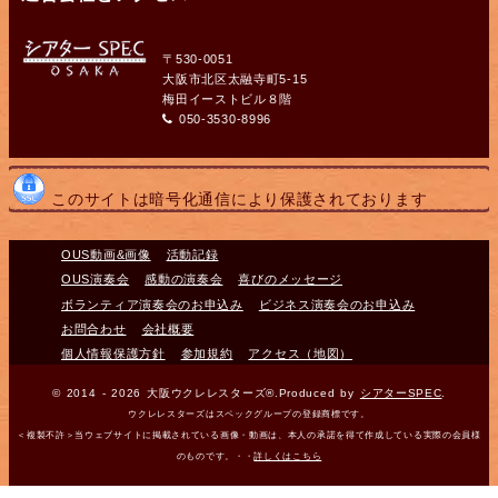
〒530-0051
大阪市北区太融寺町5-15
梅田イーストビル８階
050-3530-8996
このサイトは暗号化通信により保護されております
OUS動画&画像
活動記録
OUS演奏会
感動の演奏会
喜びのメッセージ
ボランティア演奏会のお申込み
ビジネス演奏会のお申込み
お問合わせ
会社概要
個人情報保護方針
参加規約
アクセス（地図）
© 2014 - 2026 大阪ウクレレスターズ®.Produced by
シアターSPEC
.
ウクレレスターズはスペックグループの登録商標です。
＜複製不許＞当ウェブサイトに掲載されている画像・動画は、本人の承諾を得て作成している実際の会員様
のものです。・・
詳しくはこちら