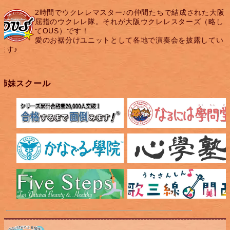
2時間でウクレレマスター♪の仲間たちで結成された大阪
屈指のウクレレ隊。それが大阪ウクレレスターズ（略し
てOUS）です！
愛のお裾分けユニットとして各地で演奏会を披露してい
ます♪
姉妹スクール