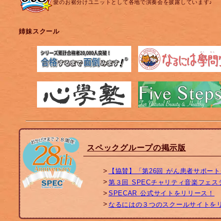
愛のお裾分けユニットとして各地で演奏会を披露しています♪
姉妹スクール
スペックグループの掲示版
【協賛】「第26回 がん患者サポー
第３回 SPECチャリティ音楽フェ
SPECAR 公式サイトをリリース！
なるにはの３つのスクールサイトを