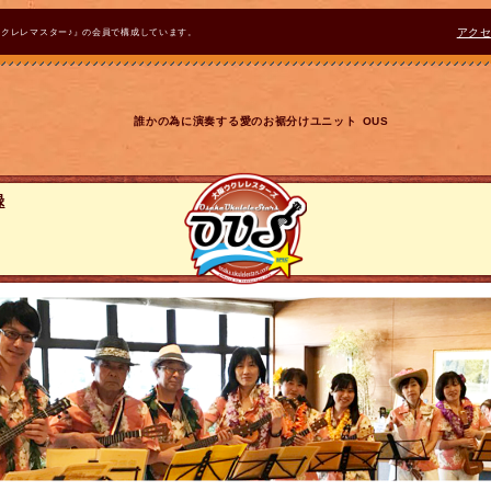
ウクレレマスター♪』の会員で構成しています。
アク
誰かの為に演奏する愛のお裾分けユニット OUS
録