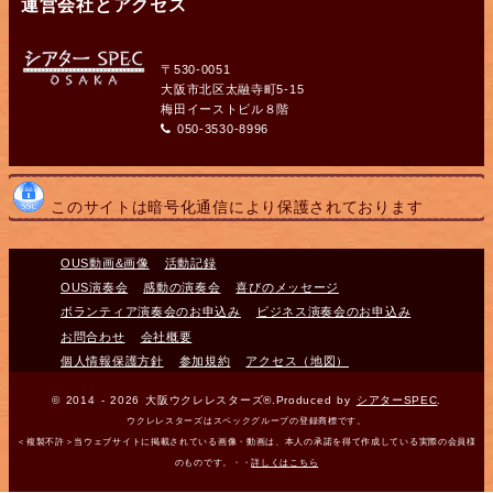
運営会社とアクセス
〒530-0051
大阪市北区太融寺町5-15
梅田イーストビル８階
050-3530-8996
このサイトは暗号化通信により保護されております
OUS動画&画像
活動記録
OUS演奏会
感動の演奏会
喜びのメッセージ
ボランティア演奏会のお申込み
ビジネス演奏会のお申込み
お問合わせ
会社概要
個人情報保護方針
参加規約
アクセス（地図）
© 2014 - 2026 大阪ウクレレスターズ®.Produced by
シアターSPEC
.
ウクレレスターズはスペックグループの登録商標です。
＜複製不許＞当ウェブサイトに掲載されている画像・動画は、本人の承諾を得て作成している実際の会員様
のものです。・・
詳しくはこちら