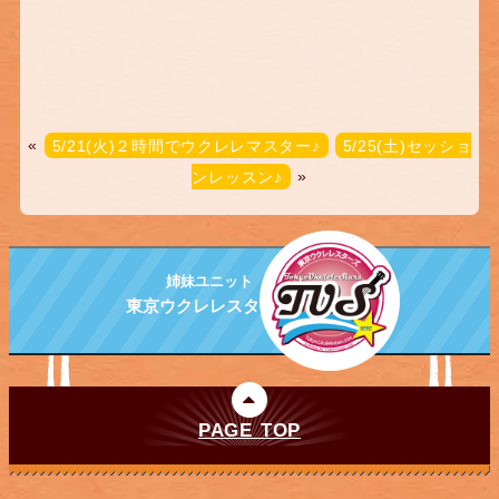
«
5/21(火)２時間でウクレレマスター♪
5/25(土)セッショ
ンレッスン♪
»
姉妹ユニット
東京ウクレレスターズ
PAGE TOP