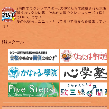
2時間でウクレレマスター♪の仲間たちで結成された大阪
屈指のウクレレ隊。それが大阪ウクレレスターズ（略し
てOUS）です！
愛のお裾分けユニットとして各地で演奏会を披露してい
ます♪
姉妹スクール