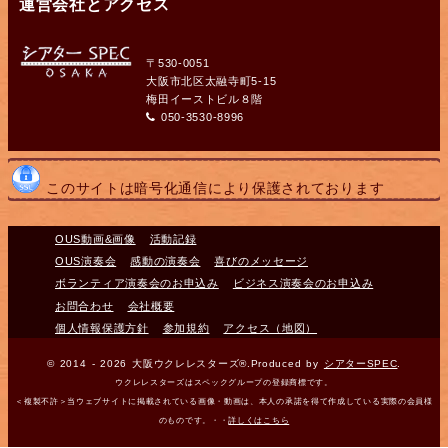
運営会社とアクセス
〒530-0051
大阪市北区太融寺町5-15
梅田イーストビル８階
050-3530-8996
このサイトは暗号化通信により保護されております
OUS動画&画像
活動記録
OUS演奏会
感動の演奏会
喜びのメッセージ
ボランティア演奏会のお申込み
ビジネス演奏会のお申込み
お問合わせ
会社概要
個人情報保護方針
参加規約
アクセス（地図）
© 2014 - 2026 大阪ウクレレスターズ®.Produced by
シアターSPEC
.
ウクレレスターズはスペックグループの登録商標です。
＜複製不許＞当ウェブサイトに掲載されている画像・動画は、本人の承諾を得て作成している実際の会員様
のものです。・・
詳しくはこちら