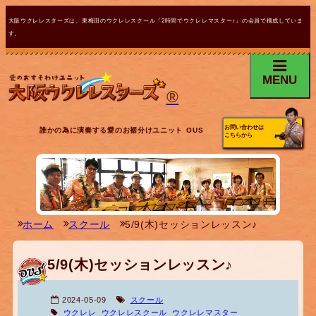
大阪ウクレレスターズは、東梅田のウクレレスクール『2時間でウクレレマスター♪』の会員で構成していま
す。
MENU
®
お問い合わせは
誰かの為に演奏する愛のお裾分けユニット OUS
こちらから
ホーム
スクール
5/9(木)セッションレッスン♪
5/9(木)セッションレッスン♪
2024-05-09
スクール
ウクレレ
ウクレレスクール
ウクレレマスター