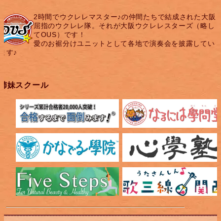
2時間でウクレレマスター♪の仲間たちで結成された大阪
屈指のウクレレ隊。それが大阪ウクレレスターズ（略し
てOUS）です！
愛のお裾分けユニットとして各地で演奏会を披露してい
ます♪
姉妹スクール