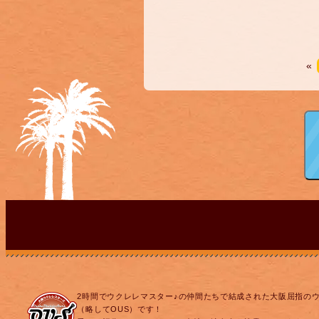
«
2時間でウクレレマスター♪の仲間たちで結成された大阪屈指の
（略してOUS）です！