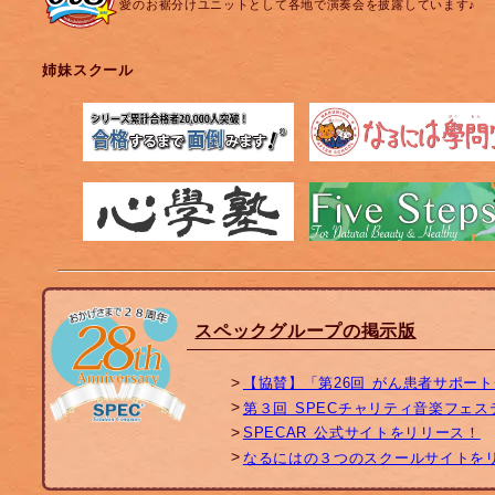
愛のお裾分けユニットとして各地で演奏会を披露しています♪
姉妹スクール
スペックグループの掲示版
【協賛】「第26回 がん患者サポー
第３回 SPECチャリティ音楽フェ
SPECAR 公式サイトをリリース！
なるにはの３つのスクールサイトを