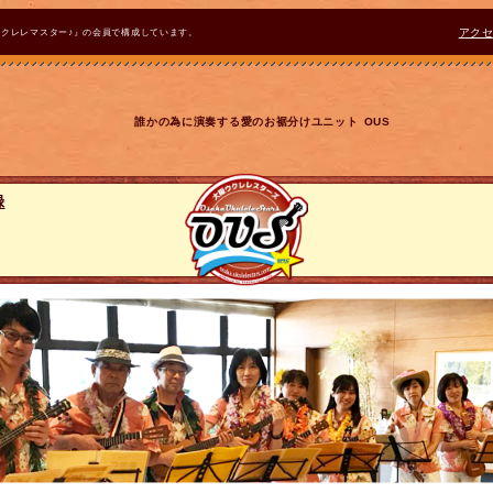
ウクレレマスター♪』の会員で構成しています。
アク
誰かの為に演奏する愛のお裾分けユニット OUS
録