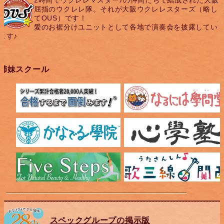
屈指のウクレレ隊。それが大阪ウクレレスターズ（略し
てOUS）です！
愛のお裾分けユニットとして各地で演奏会を披露してい
ます♪
姉妹スクール
スペックグループの掲示版