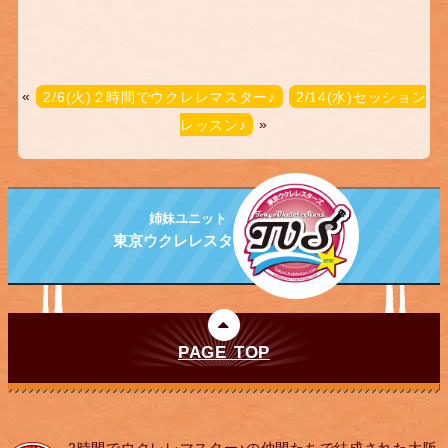
«
2/6(火)２時間でウクレレマスター♪
2/14(水)セッション
レッスン♪
»
姉妹ユニット
東京ウクレレスターズ
PAGE TOP
2時間でウクレレマスター♪の仲間たちで結成された大阪