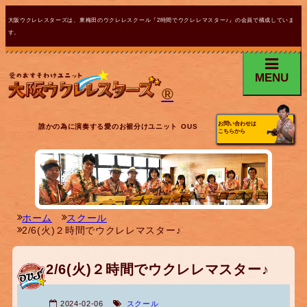
大阪ウクレレスターズは、東梅田のウクレレスクール『2時間でウクレレマスター♪』の会員で構成していま
す。
MENU
®
お問い合わせは
誰かの為に演奏する愛のお裾分けユニット OUS
こちらから
ホーム
スクール
2/6(火)２時間でウクレレマスター♪
2/6(火)２時間でウクレレマスター♪
2024-02-06
スクール