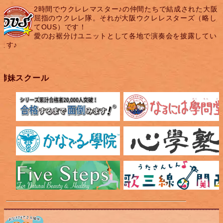
2時間でウクレレマスター♪の仲間たちで結成された大阪
屈指のウクレレ隊。それが大阪ウクレレスターズ（略し
てOUS）です！
愛のお裾分けユニットとして各地で演奏会を披露してい
ます♪
姉妹スクール