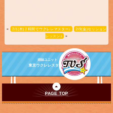
«
2/1(木)２時間でウクレレマスター♪
2/9(金)セッション
レッスン♪
»
姉妹ユニット
東京ウクレレスターズ
PAGE TOP