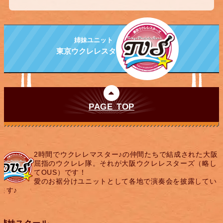
姉妹ユニット
東京ウクレレスターズ
PAGE TOP
2時間でウクレレマスター♪の仲間たちで結成された大阪
屈指のウクレレ隊。それが大阪ウクレレスターズ（略し
てOUS）です！
愛のお裾分けユニットとして各地で演奏会を披露してい
ます♪