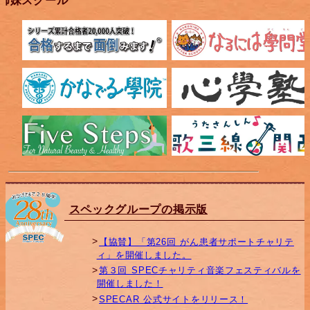
姉妹スクール
スペックグループの掲示版
【協賛】「第26回 がん患者サポートチャリテ
ィ」を開催しました。
第３回 SPECチャリティ音楽フェスティバルを
開催しました！
SPECAR 公式サイトをリリース！