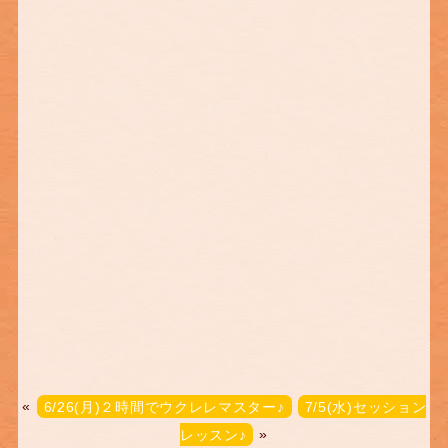
«
6/26(月)２時間でウクレレマスター♪
7/5(水)セッション
レッスン♪
»