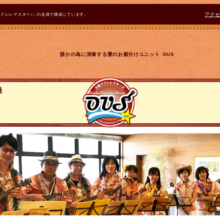
ウクレレマスター♪』の会員で構成しています。
アク
誰かの為に演奏する愛のお裾分けユニット OUS
録