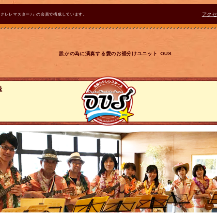
ウクレレマスター♪』の会員で構成しています。
アク
誰かの為に演奏する愛のお裾分けユニット OUS
録