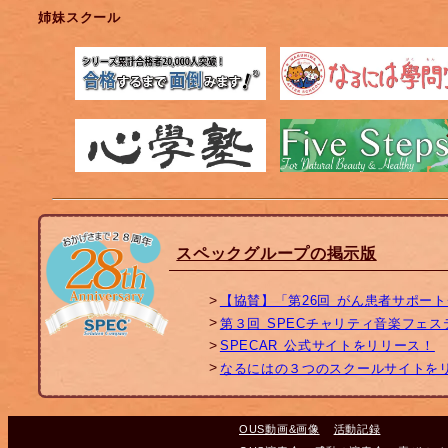
姉妹スクール
スペックグループの掲示版
【協賛】「第26回 がん患者サポー
第３回 SPECチャリティ音楽フェ
SPECAR 公式サイトをリリース！
なるにはの３つのスクールサイトを
OUS動画&画像
活動記録