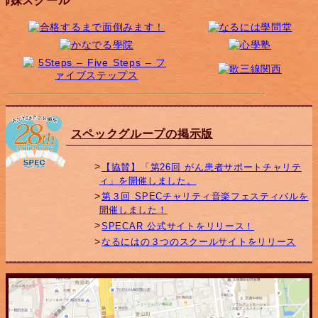
姉妹スクール
スペックグループの掲示版
【協賛】「第26回 がん患者サポートチャリテ
ィ」を開催しました。
第３回 SPECチャリティ音楽フェスティバルを
開催しました！
SPECAR 公式サイトをリリース！
なるにはの３つのスクールサイトをリリース