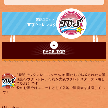
姉妹ユニット
東京ウクレレスターズ
PAGE TOP
2時間でウクレレマスター♪の仲間たちで結成された大阪
屈指のウクレレ隊。それが大阪ウクレレスターズ（略し
てOUS）です！
愛のお裾分けユニットとして各地で演奏会を披露してい
ます♪