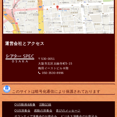
運営会社とアクセス
〒530-0051
大阪市北区太融寺町5-15
梅田イーストビル８階
050-3530-8996
このサイトは暗号化通信により保護されております
OUS動画&画像
活動記録
OUS演奏会
感動の演奏会
喜びのメッセージ
ボランティア演奏会のお申込み
ビジネス演奏会のお申込み