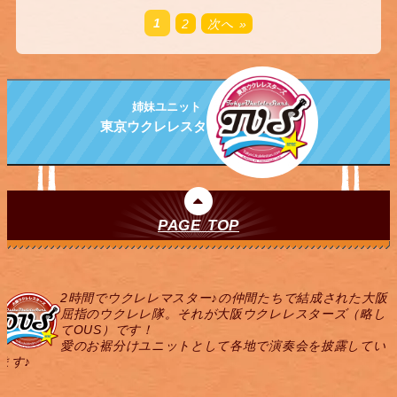
1
2
次へ »
姉妹ユニット
東京ウクレレスターズ
PAGE TOP
2時間でウクレレマスター♪の仲間たちで結成された大阪
屈指のウクレレ隊。それが大阪ウクレレスターズ（略し
てOUS）です！
愛のお裾分けユニットとして各地で演奏会を披露してい
ます♪