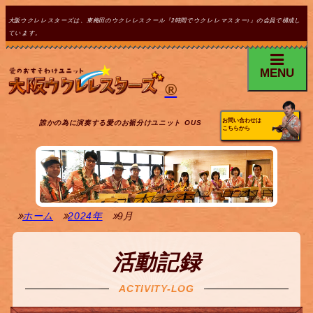
大阪ウクレレスターズは、東梅田のウクレレスクール『2時間でウクレレマスター♪』の会員で構成し
ています。
MENU
®
お問い合わせは
誰かの為に演奏する愛のお裾分けユニット OUS
こちらから
ホーム
2024年
9月
活動記録
ACTIVITY-LOG