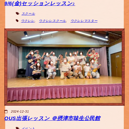
9/6(金)セッションレッスン♪
スクール
ウクレレ
,
ウクレレスクール
,
ウクレレマスター
2024-12-31
OUS出張レッスン ＠摂津市味生公民館
イベント