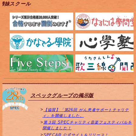
姉妹スクール
スペックグループの掲示版
【協賛】「第26回 がん患者サポートチャリテ
ィ」を開催しました。
第３回 SPECチャリティ音楽フェスティバルを
開催しました！
SPECAR 公式サイトをリリース！