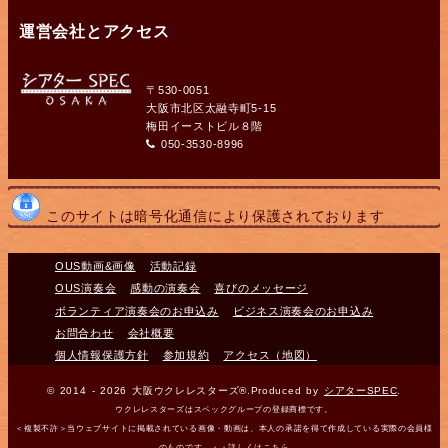
運営会社とアクセス
〒530-0051
大阪市北区太融寺町5-15
梅田イーストビル８階
050-3530-8996
このサイトは暗号化通信により保護されております
OUS動画&画像
活動記録
OUS演奏会
感動の演奏会
喜びのメッセージ
ボランティア演奏会のお申込み
ビジネス演奏会のお申込み
お問合わせ
会社概要
個人情報保護方針
参加規約
アクセス（地図）
© 2014 - 2026 大阪ウクレレスターズ®.Produced by
シアターSPEC
.
ウクレレスターズはスペックグループの登録商標です。
＜複製不許＞当ウェブサイトに掲載されている画像・動画は、本人の承諾を得て作成している実際の会員様
のものです。・・
詳しくはこちら