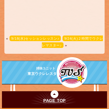
«
9/18(水)セッションレッスン♪
9/24(火)２時間でウクレ
レマスター♪
»
姉妹ユニット
東京ウクレレスターズ
PAGE TOP