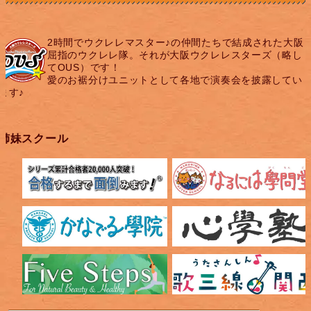
2時間でウクレレマスター♪の仲間たちで結成された大阪
屈指のウクレレ隊。それが大阪ウクレレスターズ（略し
てOUS）です！
愛のお裾分けユニットとして各地で演奏会を披露してい
ます♪
姉妹スクール