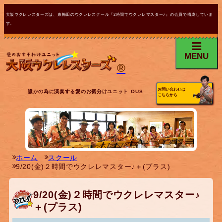
大阪ウクレレスターズは、東梅田のウクレレスクール『2時間でウクレレマスター♪』の会員で構成していま
す。
MENU
®
お問い合わせは
誰かの為に演奏する愛のお裾分けユニット OUS
こちらから
ホーム
スクール
9/20(金)２時間でウクレレマスター♪＋(プラス)
9/20(金)２時間でウクレレマスター♪
＋(プラス)