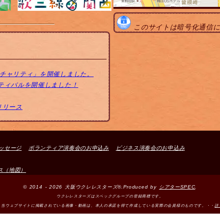
このサイトは暗号化通信
トチャリティ」を開催しました。
スティバルを開催しました！
リリース
ッセージ
ボランティア演奏会のお申込み
ビジネス演奏会のお申込み
ス（地図）
© 2014 - 2026 大阪ウクレレスターズ®.Produced by
シアターSPEC
.
ウクレレスターズはスペックグループの登録商標です。
＞当ウェブサイトに掲載されている画像・動画は、本人の承諾を得て作成している実際の会員様のものです。・・
詳