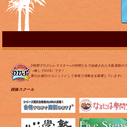
2時間でウクレレマスター♪の仲間たちで結成された大阪屈指の
（略してOUS）です！
愛のお裾分けユニットとして各地で演奏会を披露しています♪
姉妹スクール