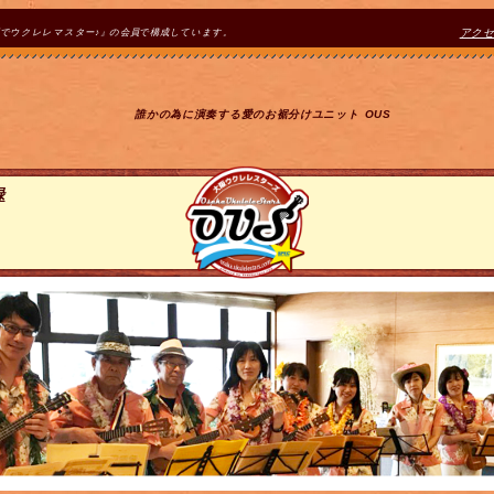
間でウクレレマスター♪』の会員で構成しています。
アク
誰かの為に演奏する愛のお裾分けユニット OUS
録