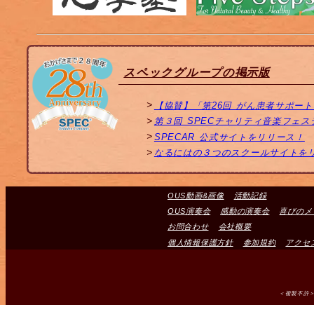
スペックグループの掲示版
【協賛】「第26回 がん患者サポー
第３回 SPECチャリティ音楽フェ
SPECAR 公式サイトをリリース！
なるにはの３つのスクールサイトを
OUS動画&画像
活動記録
OUS演奏会
感動の演奏会
喜びのメ
お問合わせ
会社概要
個人情報保護方針
参加規約
アクセ
＜複製不許