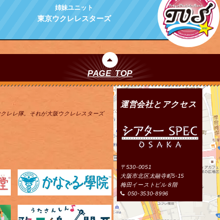
姉妹ユニット
東京ウクレレスターズ
PAGE TOP
運営会社とアクセス
ウクレレ隊。それが大阪ウクレレスターズ
〒530-0051
大阪市北区太融寺町5-15
梅田イーストビル８階
050-3530-8996