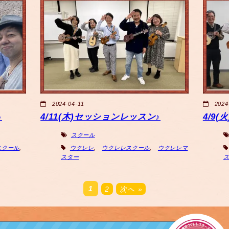
2024-04-11
2024
♪
4/11(木)セッションレッスン♪
4/9
スクール
スクール
,
ウクレレ
,
ウクレレスクール
,
ウクレレマ
スター
1
2
次へ »