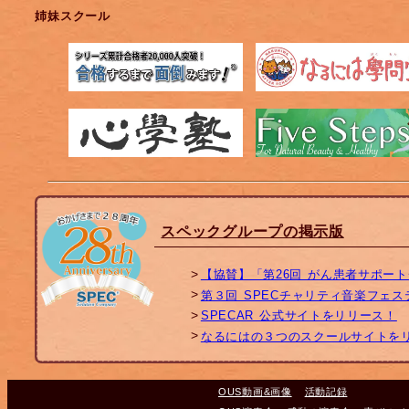
姉妹スクール
スペックグループの掲示版
【協賛】「第26回 がん患者サポー
第３回 SPECチャリティ音楽フェ
SPECAR 公式サイトをリリース！
なるにはの３つのスクールサイトを
OUS動画&画像
活動記録