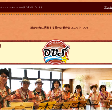
ウクレレマスター♪』の会員で構成しています。
アク
誰かの為に演奏する愛のお裾分けユニット OUS
録