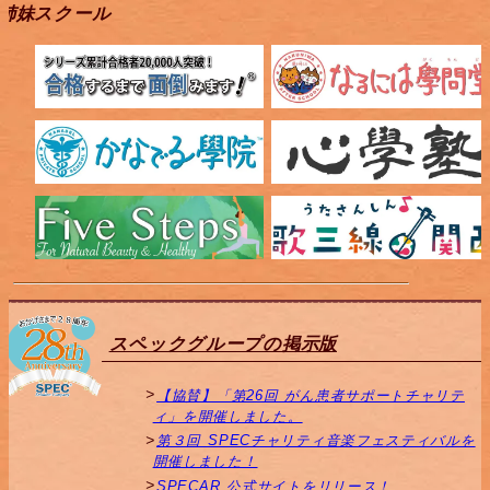
姉妹スクール
スペックグループの掲示版
【協賛】「第26回 がん患者サポートチャリテ
ィ」を開催しました。
第３回 SPECチャリティ音楽フェスティバルを
開催しました！
SPECAR 公式サイトをリリース！