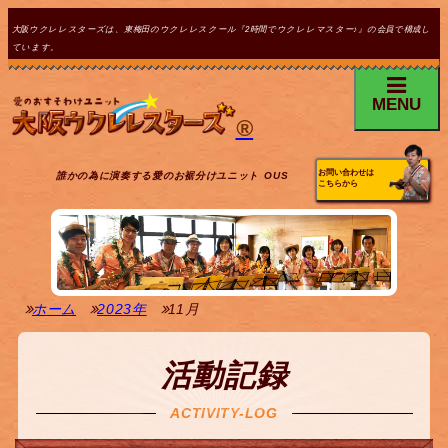
大阪ウクレレスターズは、東梅田のウクレレスクール『2時間でウクレレマスター♪』の会員で構成し
ています。
MENU
®
お問い合わせは
誰かの為に演奏する愛のお裾分けユニット OUS
こちらから
ホーム
2023年
11月
活動記録
ACTIVITY-LOG