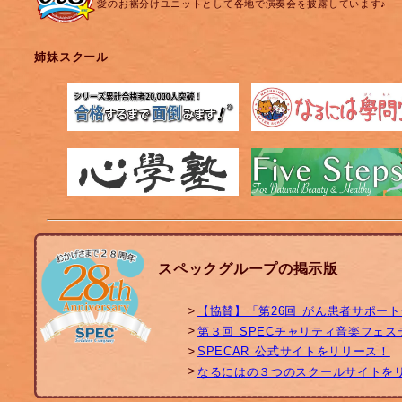
愛のお裾分けユニットとして各地で演奏会を披露しています♪
姉妹スクール
スペックグループの掲示版
【協賛】「第26回 がん患者サポー
第３回 SPECチャリティ音楽フェ
SPECAR 公式サイトをリリース！
なるにはの３つのスクールサイトを