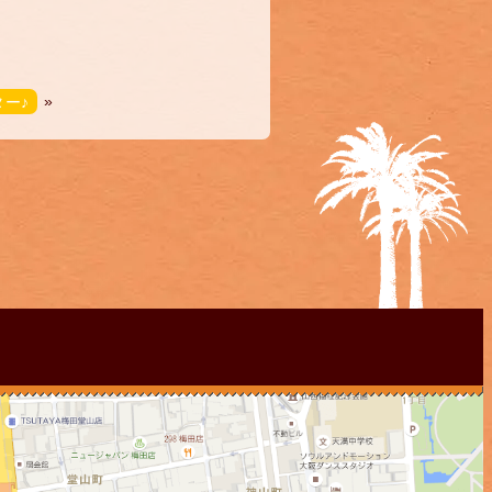
ター♪
»