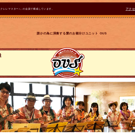
ウクレレマスター♪』の会員で構成しています。
アク
誰かの為に演奏する愛のお裾分けユニット OUS
録