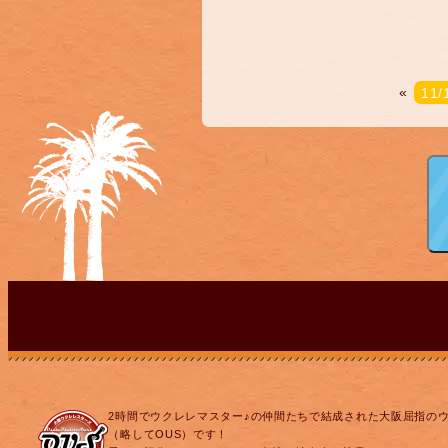
«
11
2時間でウクレレマスター♪の仲間たちで結成された大阪屈指の
（略してOUS）です！