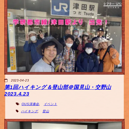
2023-04-23
第1回ハイキング＆登山部＠国見山・交野山
2023.4.23
OUS演奏会
,
イベント
ハイキング
,
登山