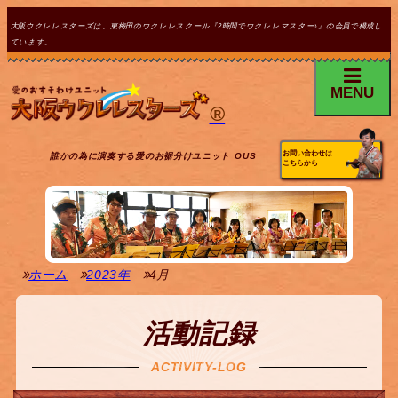
大阪ウクレレスターズは、東梅田のウクレレスクール『2時間でウクレレマスター♪』の会員で構成し
ています。
MENU
®
お問い合わせは
誰かの為に演奏する愛のお裾分けユニット OUS
こちらから
ホーム
2023年
4月
活動記録
ACTIVITY-LOG