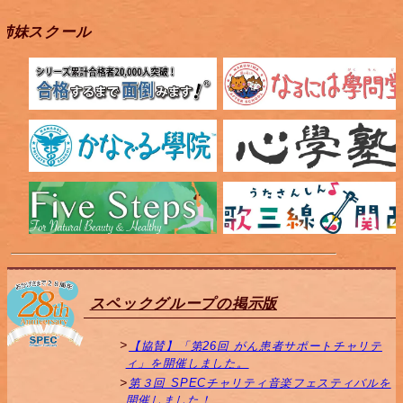
姉妹スクール
スペックグループの掲示版
【協賛】「第26回 がん患者サポートチャリテ
ィ」を開催しました。
第３回 SPECチャリティ音楽フェスティバルを
開催しました！