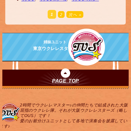
1
2
次へ »
姉妹ユニット
東京ウクレレスターズ
PAGE TOP
2時間でウクレレマスター♪の仲間たちで結成された大阪
屈指のウクレレ隊。それが大阪ウクレレスターズ（略し
てOUS）です！
愛のお裾分けユニットとして各地で演奏会を披露してい
ます♪