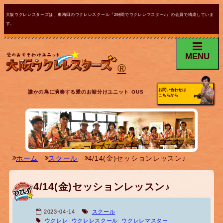
大阪ウクレレスターズは、東梅田のウクレレスクール『2時間でウクレレマスター♪』の会員で構成していま
す。
MENU
®
お問い合わせは
誰かの為に演奏する愛のお裾分けユニット OUS
こちらから
ホーム
スクール
4/14(金)セッションレッスン♪
4/14(金)セッションレッスン♪
2023-04-14
スクール
ウクレレ
ウクレレスクール
ウクレレマスター