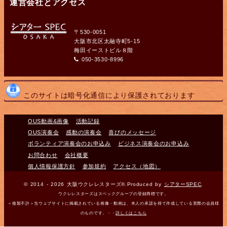
運営会社とアクセス
〒530-0051
大阪市北区太融寺町5-15
梅田イーストビル８階
050-3530-8996
このサイトは暗号化通信により保護されております
OUS動画&画像
活動記録
OUS演奏会
感動の演奏会
喜びのメッセージ
ボランティア演奏会のお申込み
ビジネス演奏会のお申込み
お問合わせ
会社概要
個人情報保護方針
参加規約
アクセス（地図）
© 2014 - 2026 大阪ウクレレスターズ®.Produced by
シアターSPEC
.
ウクレレスターズはスペックグループの登録商標です。
＜複製不許＞当ウェブサイトに掲載されている画像・動画は、本人の承諾を得て作成している実際の会員様
のものです。・・
詳しくはこちら