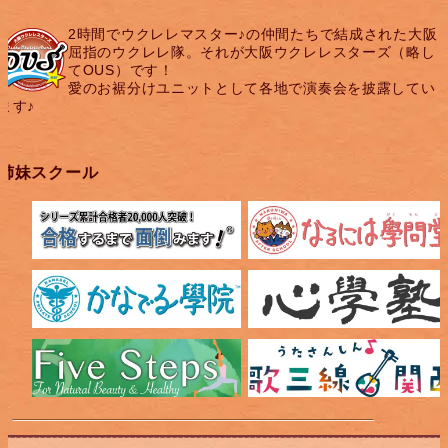
2時間でウクレレマスター♪の仲間たちで結成された大阪
屈指のウクレレ隊。それが大阪ウクレレスターズ（略し
てOUS）です！
愛のお裾分けユニットとして各地で演奏会を披露してい
ます♪
姉妹スクール