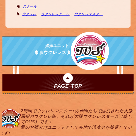
スクール
ウクレレ
,
ウクレレスクール
,
ウクレレマスター
姉妹ユニット
東京ウクレレスターズ
PAGE TOP
2時間でウクレレマスター♪の仲間たちで結成された大阪
屈指のウクレレ隊。それが大阪ウクレレスターズ（略し
てOUS）です！
愛のお裾分けユニットとして各地で演奏会を披露してい
ます♪