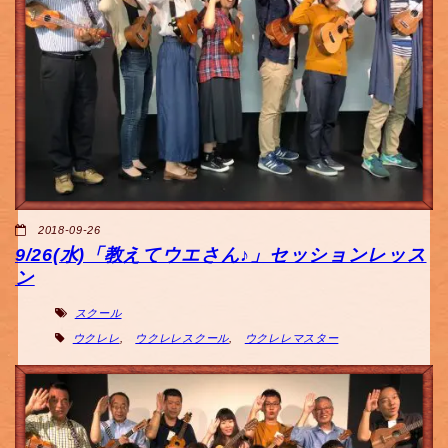
2018-09-26
9/26(水)「教えてウエさん♪」セッションレッス
ン
スクール
ウクレレ
,
ウクレレスクール
,
ウクレレマスター