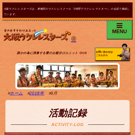
大阪ウクレレスターズは、東梅田のウクレレスクール『2時間でウクレレマスター♪』の会員で構成し
ています。
MENU
®
お問い合わせは
誰かの為に演奏する愛のお裾分けユニット OUS
こちらから
ホーム
2018年
9月
活動記録
ACTIVITY-LOG