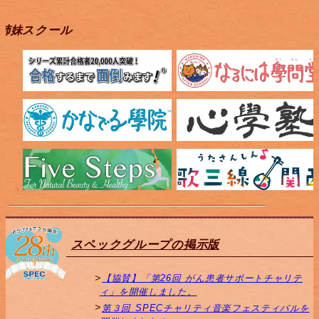
姉妹スクール
スペックグループの掲示版
【協賛】「第26回 がん患者サポートチャリテ
ィ」を開催しました。
第３回 SPECチャリティ音楽フェスティバルを