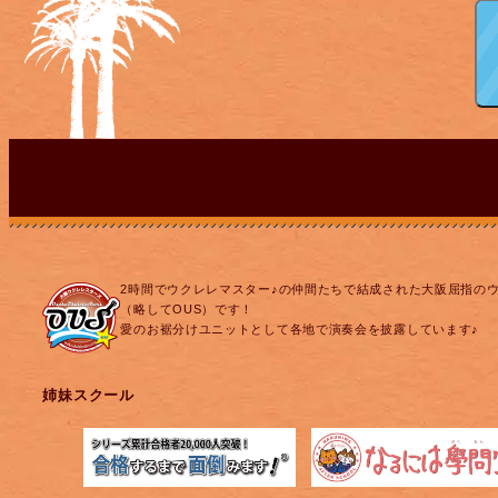
2時間でウクレレマスター♪の仲間たちで結成された大阪屈指の
（略してOUS）です！
愛のお裾分けユニットとして各地で演奏会を披露しています♪
姉妹スクール