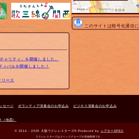
このサイトは暗号化通信
トチャリティ」を開催しました。
スティバルを開催しました！
リリース
ッセージ
ボランティア演奏会のお申込み
ビジネス演奏会のお申込み
ス（地図）
© 2014 - 2026 大阪ウクレレスターズ®.Produced by
シアターSPEC
.
ウクレレスターズはスペックグループの登録商標です。