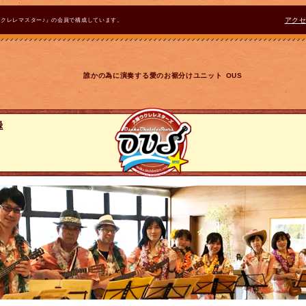
ウクレレマスター♪』の会員で構成しています。
アク
誰かの為に演奏する愛のお裾分けユニット OUS
録