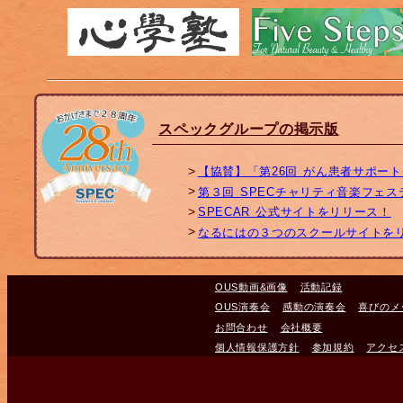
スペックグループの掲示版
【協賛】「第26回 がん患者サポー
第３回 SPECチャリティ音楽フェ
SPECAR 公式サイトをリリース！
なるにはの３つのスクールサイトを
OUS動画&画像
活動記録
OUS演奏会
感動の演奏会
喜びのメ
お問合わせ
会社概要
個人情報保護方針
参加規約
アクセ