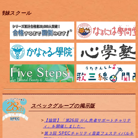
姉妹スクール
スペックグループの掲示版
【協賛】「第26回 がん患者サポートチャリテ
ィ」を開催しました。
第３回 SPECチャリティ音楽フェスティバルを