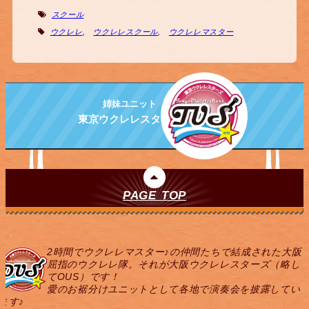
スクール
ウクレレ
,
ウクレレスクール
,
ウクレレマスター
姉妹ユニット
東京ウクレレスターズ
PAGE TOP
2時間でウクレレマスター♪の仲間たちで結成された大阪
屈指のウクレレ隊。それが大阪ウクレレスターズ（略し
てOUS）です！
愛のお裾分けユニットとして各地で演奏会を披露してい
ます♪