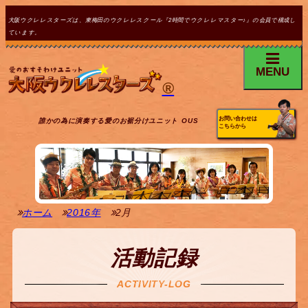
大阪ウクレレスターズは、東梅田のウクレレスクール『2時間でウクレレマスター♪』の会員で構成し
ています。
MENU
®
お問い合わせは
誰かの為に演奏する愛のお裾分けユニット OUS
こちらから
ホーム
2016年
2月
活動記録
ACTIVITY-LOG