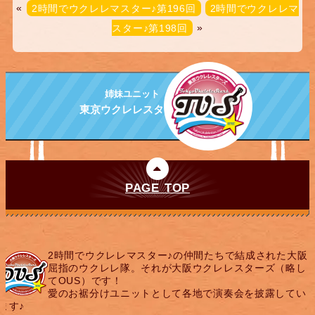
«
2時間でウクレレマスター♪第196回
2時間でウクレレマ
スター♪第198回
»
姉妹ユニット
東京ウクレレスターズ
PAGE TOP
2時間でウクレレマスター♪の仲間たちで結成された大阪
屈指のウクレレ隊。それが大阪ウクレレスターズ（略し
てOUS）です！
愛のお裾分けユニットとして各地で演奏会を披露してい
ます♪