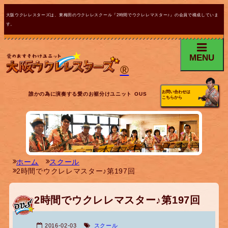
大阪ウクレレスターズは、東梅田のウクレレスクール『2時間でウクレレマスター♪』の会員で構成していま
す。
MENU
®
お問い合わせは
誰かの為に演奏する愛のお裾分けユニット OUS
こちらから
ホーム
スクール
2時間でウクレレマスター♪第197回
2時間でウクレレマスター♪第197回
2016-02-03
スクール