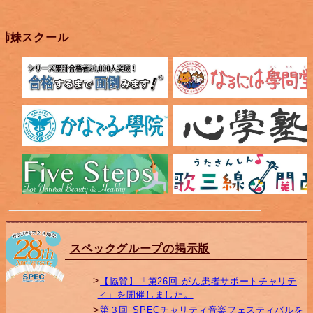
姉妹スクール
スペックグループの掲示版
【協賛】「第26回 がん患者サポートチャリテ
ィ」を開催しました。
第３回 SPECチャリティ音楽フェスティバルを