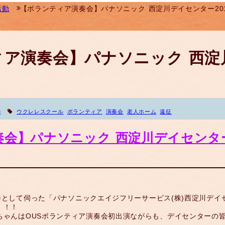
活動
【ボランティア演奏会】パナソニック 西淀川デイセンター2015.
ィア演奏会】パナソニック 西淀
動
ウクレレスクール
ボランティア
演奏会
老人ホーム
遠征
】パナソニック 西淀川デイセンター20
演奏会として伺った「パナソニックエイジフリーサービス(株)西淀川デ
！！！
ちゃんはOUSボランティア演奏会初出演ながらも、デイセンターの