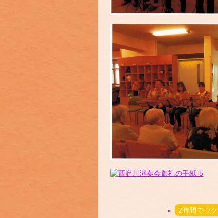
«
2時間でウク