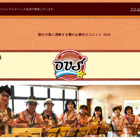
ウクレレマスター♪』の会員で構成しています。
アク
誰かの為に演奏する愛のお裾分けユニット OUS
録