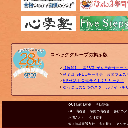
スペックグループの掲示版
【協賛】「第26回 がん患者サポー
第３回 SPECチャリティ音楽フェ
SPECAR 公式サイトをリリース！
なるにはの３つのスクールサイトを
OUS動画&画像
活動記録
OUS演奏会
感動の演奏会
喜びのメ
お問合わせ
会社概要
個人情報保護方針
参加規約
アクセ