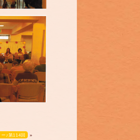
ー♪第114回
»