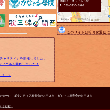
梅田イーストビル８階
050-3530-8996
このサイトは暗号化通信
トチャリティ」を開催しました。
スティバルを開催しました！
リリース
ッセージ
ボランティア演奏会のお申込み
ビジネス演奏会のお申込み
ス（地図）