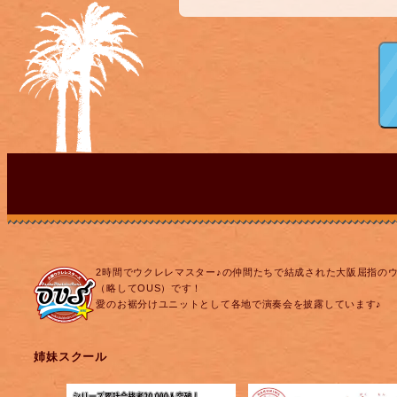
2時間でウクレレマスター♪の仲間たちで結成された大阪屈指の
（略してOUS）です！
愛のお裾分けユニットとして各地で演奏会を披露しています♪
姉妹スクール