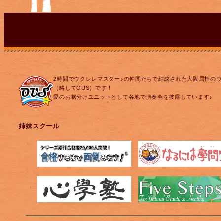
2時間でウクレレマスター♪の仲間たちで結成された大阪屈指の
（略してOUS）です！
愛のお裾分けユニットとして各地で演奏会を披露しています♪
姉妹スクール