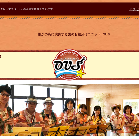
ウクレレマスター♪』の会員で構成しています。
アク
誰かの為に演奏する愛のお裾分けユニット OUS
録