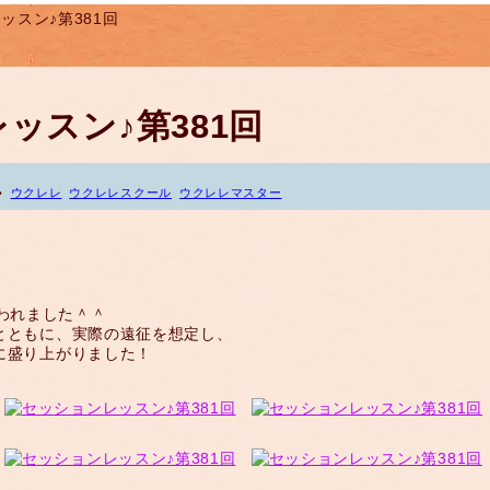
ッスン♪第381回
ッスン♪第381回
ウクレレ
ウクレレスクール
ウクレレマスター
われました＾＾
とともに、実際の遠征を想定し、
に盛り上がりました！