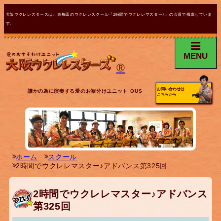
大阪ウクレレスターズは、東梅田のウクレレスクール『2時間でウクレレマスター♪』の会員で構成していま
す。
MENU
®
お問い合わせは
誰かの為に演奏する愛のお裾分けユニット OUS
こちらから
ホーム
スクール
2時間でウクレレマスター♪アドバンス第325回
2時間でウクレレマスター♪アドバンス
第325回