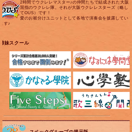
2時間でウクレレマスター♪の仲間たちで結成された大阪
屈指のウクレレ隊。それが大阪ウクレレスターズ（略し
てOUS）です！
愛のお裾分けユニットとして各地で演奏会を披露してい
ます♪
姉妹スクール
スペックグループの掲示版