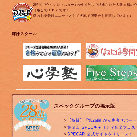
2時間でウクレレマスター♪の仲間たちで結成された大阪屈指の
（略してOUS）です！
愛のお裾分けユニットとして各地で演奏会を披露しています♪
姉妹スクール
スペックグループの掲示版
【協賛】「第26回 がん患者サポー
第３回 SPECチャリティ音楽フェ
SPECAR 公式サイトをリリース！