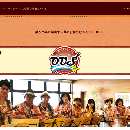
ウクレレマスター♪』の会員で構成しています。
アク
誰かの為に演奏する愛のお裾分けユニット OUS
録