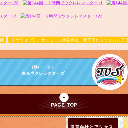
3回
【PRライブ】イオンモール鶴見緑地「親子手作りウクレレ工作教室＆
姉妹ユニット
東京ウクレレスターズ
PAGE TOP
運営会社とアクセス