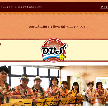
ウクレレマスター♪』の会員で構成しています。
アク
誰かの為に演奏する愛のお裾分けユニット OUS
録