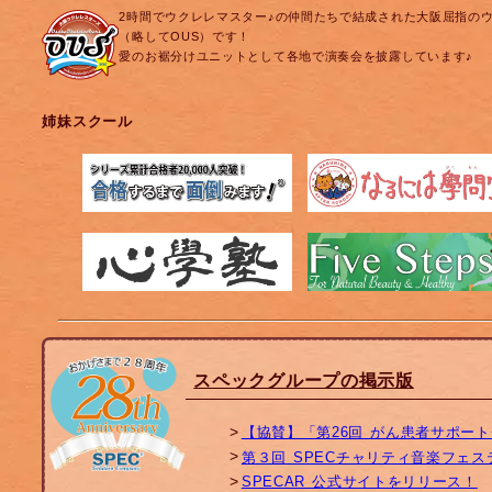
2時間でウクレレマスター♪の仲間たちで結成された大阪屈指の
（略してOUS）です！
愛のお裾分けユニットとして各地で演奏会を披露しています♪
姉妹スクール
スペックグループの掲示版
【協賛】「第26回 がん患者サポー
第３回 SPECチャリティ音楽フェ
SPECAR 公式サイトをリリース！