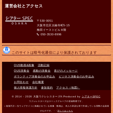
運営会社とアクセス
〒530-0051
大阪市北区太融寺町5-15
梅田イーストビル８階
050-3530-8996
このサイトは暗号化通信により保護されております
OUS動画&画像
活動記録
OUS演奏会
感動の演奏会
喜びのメッセージ
ボランティア演奏会のお申込み
ビジネス演奏会のお申込み
お問合わせ
会社概要
個人情報保護方針
参加規約
アクセス（地図）
© 2014 - 2026 大阪ウクレレスターズ®.Produced by
シアターSPEC
.
ウクレレスターズはスペックグループの登録商標です。
＜複製不許＞当ウェブサイトに掲載されている画像・動画は、本人の承諾を得て作成している実際の会員様
のものです。・・
詳しくはこちら