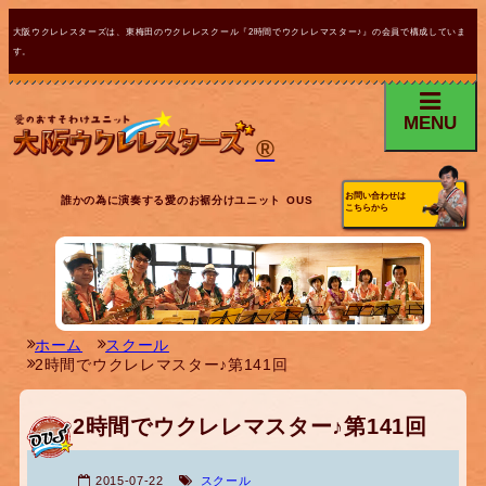
大阪ウクレレスターズは、東梅田のウクレレスクール『2時間でウクレレマスター♪』の会員で構成していま
す。
MENU
®
お問い合わせは
誰かの為に演奏する愛のお裾分けユニット OUS
こちらから
ホーム
スクール
2時間でウクレレマスター♪第141回
2時間でウクレレマスター♪第141回
2015-07-22
スクール