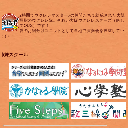
2時間でウクレレマスター♪の仲間たちで結成された大阪
屈指のウクレレ隊。それが大阪ウクレレスターズ（略し
てOUS）です！
愛のお裾分けユニットとして各地で演奏会を披露してい
ます♪
姉妹スクール